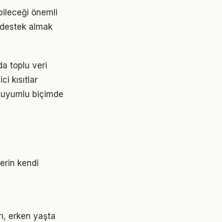
bileceği önemli
l destek almak
da toplu veri
ci kısıtlar
yle uyumlu biçimde
erin kendi
rı, erken yaşta