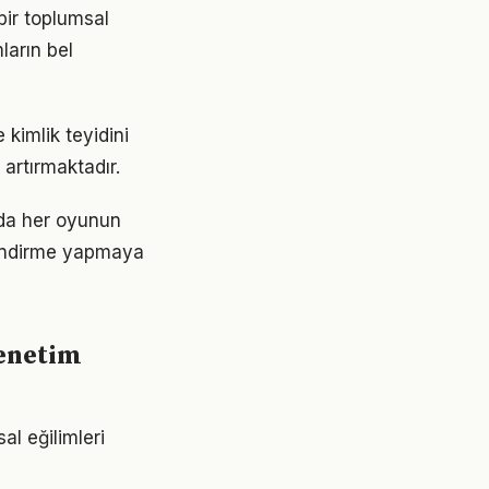
 bir toplumsal
ların bel
 kimlik teyidini
 artırmaktadır.
nda her oyunun
rlendirme yapmaya
denetim
al eğilimleri