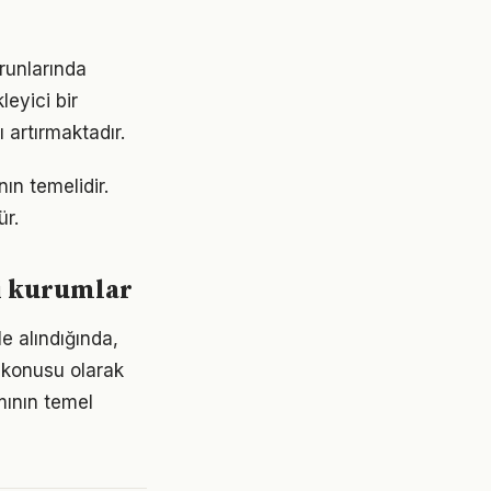
orunlarında
eyici bir
 artırmaktadır.
nın temelidir.
ür.
ci kurumlar
e alındığında,
a konusu olarak
mının temel