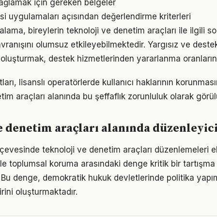
sağlamak için gereken belgeler
 uygulamaları açısından değerlendirme kriterleri
ma, bireylerin teknoloji ve denetim araçları ile ilgili s
ranışını olumsuz etkileyebilmektedir. Yargısız ve destekl
oluşturmak, destek hizmetlerinden yararlanma oranlarını
tları, lisanslı operatörlerde kullanıcı haklarının korunması
tim araçları alanında bu şeffaflık zorunluluk olarak görül
e denetim araçları alanında düzenleyi
rçevesinde teknoloji ve denetim araçları düzenlemeleri el
 ile toplumsal koruma arasındaki denge kritik bir tartışm
 Bu denge, demokratik hukuk devletlerinde politika yapı
rini oluşturmaktadır.