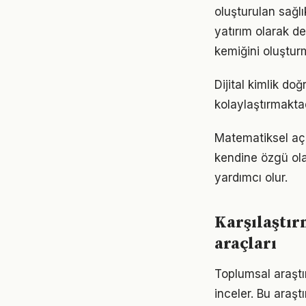
oluşturulan sağlı
yatırım olarak d
kemiğini oluştur
Dijital kimlik do
kolaylaştırmaktad
Matematiksel açı
kendine özgü ola
yardımcı olur.
Karşılaştır
araçları
Toplumsal araştır
inceler. Bu araştı