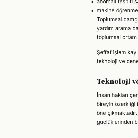
anomali tespiti 
makine öğrenmesi
Toplumsal damgala
yardım arama dav
toplumsal ortam 
Şeffaf işlem kayı
teknoloji ve dene
Teknoloji v
İnsan hakları çe
bireyin özerkliği
öne çıkmaktadır.
güçlüklerinden bi