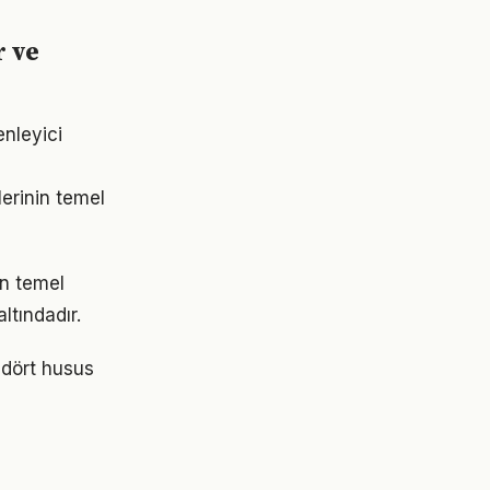
r ve
enleyici
lerinin temel
en temel
ltındadır.
k dört husus