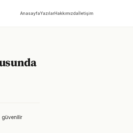
Anasayfa
Yazılar
Hakkımızda
İletişim
nusunda
 güvenilir