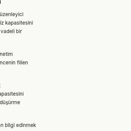
i
düzenleyici
iz kapasitesini
vadeli bir
enetim
ncenin fiilen
t
apasitesini
i düşürme
dan bilgi edinmek