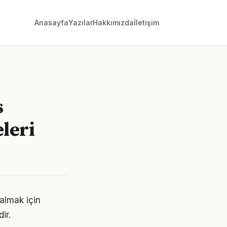
Anasayfa
Yazılar
Hakkımızda
İletişim
s
leri
 almak için
ir.