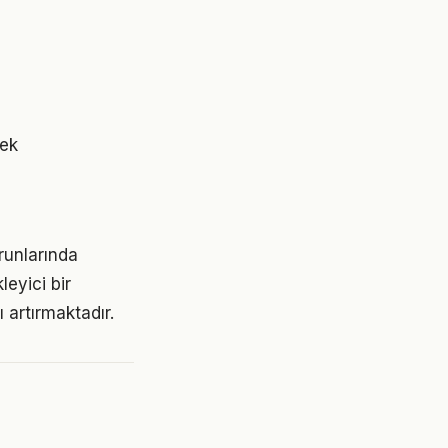
nek
runlarında
eyici bir
 artırmaktadır.