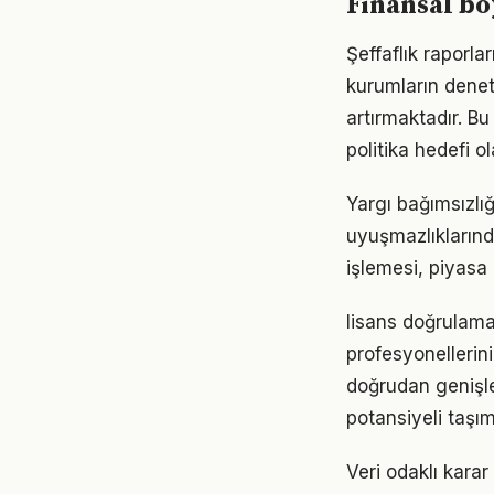
Finansal bo
Şeffaflık raporla
kurumların deneti
artırmaktadır. Bu
politika hedefi o
Yargı bağımsızlı
uyuşmazlıklarınd
işlemesi, piyasa 
lisans doğrulama
profesyonellerini
doğrudan genişle
potansiyeli taşım
Veri odaklı karar