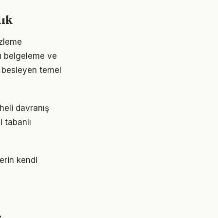
lık
izleme
rı belgeleme ve
 besleyen temel
pheli davranış
 tabanlı
erin kendi