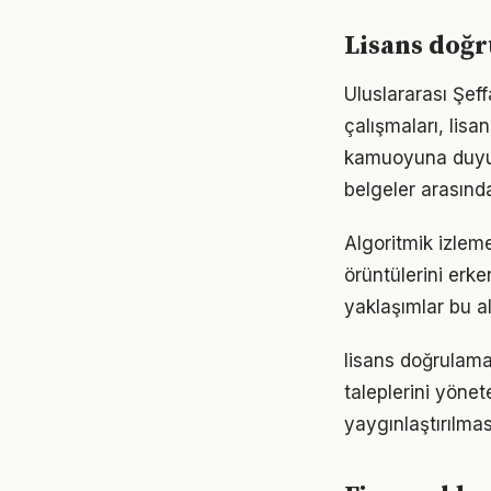
Lisans doğ
Uluslararası Şef
çalışmaları, lis
kamuoyuna duyur
belgeler arasınd
Algoritmik izleme
örüntülerini erk
yaklaşımlar bu al
lisans doğrulama
taleplerini yöne
yaygınlaştırılmas