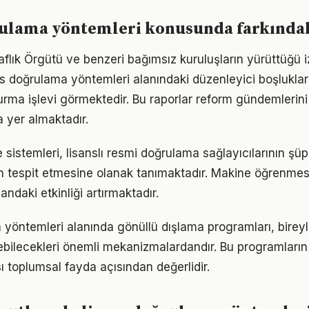
rulama yöntemleri konusunda farkında
faflık Örgütü ve benzeri bağımsız kuruluşların yürüttüğü 
ans doğrulama yöntemleri alanındaki düzenleyici boşlukla
ma işlevi görmektedir. Bu raporlar reform gündemlerini
a yer almaktadır.
 sistemleri, lisanslı resmi doğrulama sağlayıcılarının şü
en tespit etmesine olanak tanımaktadır. Makine öğrenmesi
andaki etkinliği artırmaktadır.
 yöntemleri alanında gönüllü dışlama programları, bireyl
tebilecekleri önemli mekanizmalardandır. Bu programların
ı toplumsal fayda açısından değerlidir.