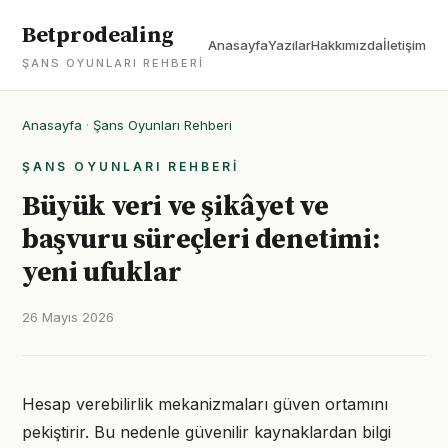
Betprodealing
Anasayfa
Yazılar
Hakkımızda
İletişim
ŞANS OYUNLARI REHBERI
Anasayfa
·
Şans Oyunları Rehberi
ŞANS OYUNLARI REHBERI
Büyük veri ve şikâyet ve
başvuru süreçleri denetimi:
yeni ufuklar
26 Mayıs 2026
Hesap verebilirlik mekanizmaları güven ortamını
pekiştirir. Bu nedenle güvenilir kaynaklardan bilgi