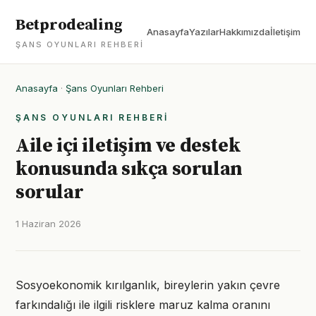
Betprodealing
Anasayfa
Yazılar
Hakkımızda
İletişim
ŞANS OYUNLARI REHBERI
Anasayfa
·
Şans Oyunları Rehberi
ŞANS OYUNLARI REHBERI
Aile içi iletişim ve destek
konusunda sıkça sorulan
sorular
1 Haziran 2026
Sosyoekonomik kırılganlık, bireylerin yakın çevre
farkındalığı ile ilgili risklere maruz kalma oranını